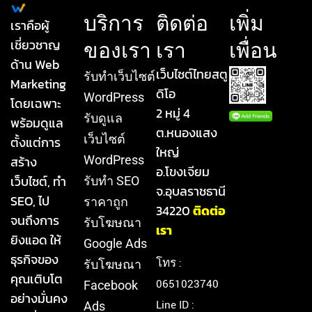
บริการ
ติดต่อ
เพิ่ม
เราคือผู้
เชี่ยวชาญ
ของเรา
เรา
เพื่อน
ด้าน Web
เว็บไซต์ไทยสตู
รับทําเว็บไซต์
Marketing
ดิโอ
WordPress
โดยเฉพาะ
2 หมู่ 4
รับดูแล
พร้อมดูแล
ต.หนองแสง
เว็บไซต์
ตั้งแต่การ
ใหญ่
สร้าง
WordPress
อ.โขงเจียม
เว็บไซต์, ทำ
รับทำ SEO
จ.อุบลราชธานี
SEO, ไป
ราคาถูก
34220
ติดต่อ
จนถึงการ
รับโฆษณา
เรา
ยิงแอด ให้
Google Ads
ธุรกิจของ
โทร :
รับโฆษณา
คุณเติบโต
0651023740
Facebook
อย่างมั่นคง
Line ID :
Ads