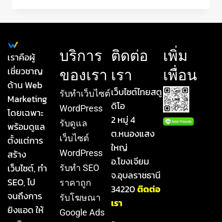
บริการ
ติดต่อ
เพิ่ม
เราคือผู้
เชี่ยวชาญ
ของเรา
เรา
เพื่อน
ด้าน Web
เว็บไซต์ไทยสตู
รับทําเว็บไซต์
Marketing
ดิโอ
WordPress
โดยเฉพาะ
2 หมู่ 4
รับดูแล
พร้อมดูแล
ต.หนองแสง
เว็บไซต์
ตั้งแต่การ
ใหญ่
สร้าง
WordPress
อ.โขงเจียม
เว็บไซต์, ทำ
รับทำ SEO
จ.อุบลราชธานี
SEO, ไป
ราคาถูก
34220
ติดต่อ
จนถึงการ
รับโฆษณา
เรา
ยิงแอด ให้
Google Ads